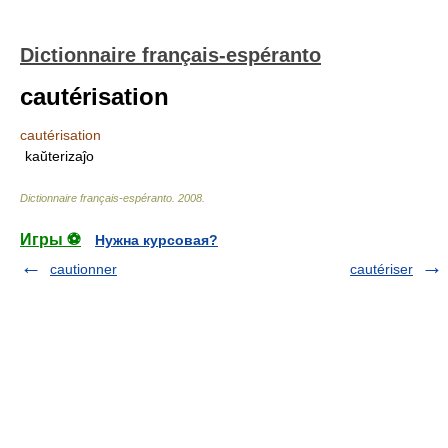
Dictionnaire français-espéranto
cautérisation
cautérisation
kaŭterizaĵo
Dictionnaire français-espéranto
.
2008
.
Игры ⚽
Нужна курсовая?
cautionner
cautériser