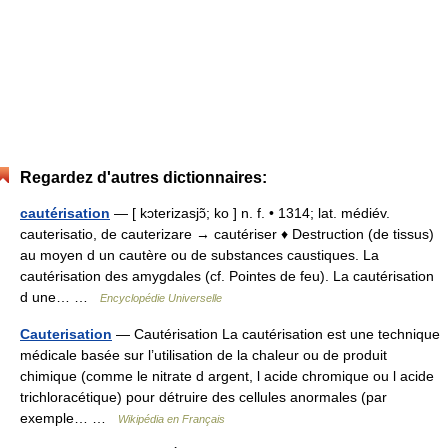
Regardez d'autres dictionnaires:
cautérisation
— [ kɔterizasjɔ̃; ko ] n. f. • 1314; lat. médiév.
cauterisatio, de cauterizare → cautériser ♦ Destruction (de tissus)
au moyen d un cautère ou de substances caustiques. La
cautérisation des amygdales (cf. Pointes de feu). La cautérisation
d une… …
Encyclopédie Universelle
Cauterisation
— Cautérisation La cautérisation est une technique
médicale basée sur l’utilisation de la chaleur ou de produit
chimique (comme le nitrate d argent, l acide chromique ou l acide
trichloracétique) pour détruire des cellules anormales (par
exemple… …
Wikipédia en Français