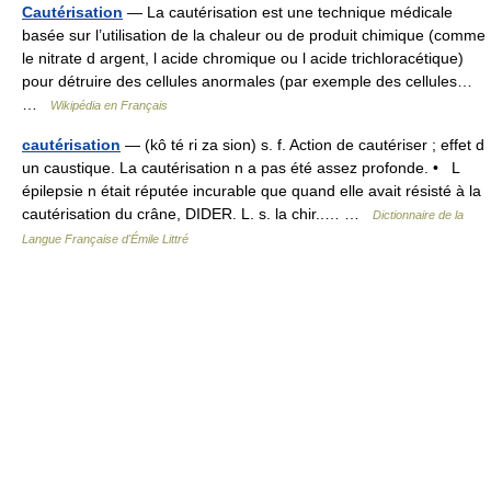
Cautérisation
— La cautérisation est une technique médicale
basée sur l’utilisation de la chaleur ou de produit chimique (comme
le nitrate d argent, l acide chromique ou l acide trichloracétique)
pour détruire des cellules anormales (par exemple des cellules…
…
Wikipédia en Français
cautérisation
— (kô té ri za sion) s. f. Action de cautériser ; effet d
un caustique. La cautérisation n a pas été assez profonde. • L
épilepsie n était réputée incurable que quand elle avait résisté à la
cautérisation du crâne, DIDER. L. s. la chir..… …
Dictionnaire de la
Langue Française d'Émile Littré