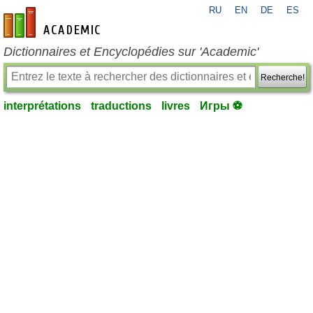
RU
EN
DE
ES
fr-academic.com
Dictionnaires et Encyclopédies sur 'Academic'
Recherche!
interprétations
traductions
livres
Игры ⚽